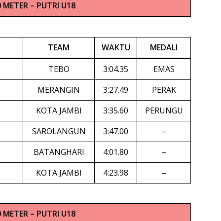
0 METER – PUTRI U18
TEAM
WAKTU
MEDALI
TEBO
3:04.35
EMAS
MERANGIN
3:27.49
PERAK
KOTA JAMBI
3:35.60
PERUNGU
SAROLANGUN
3:47.00
–
BATANGHARI
4:01.80
–
KOTA JAMBI
4:23.98
–
0 METER – PUTRI U18