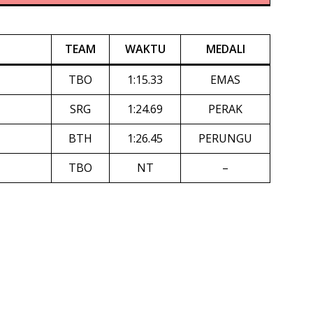
TEAM
WAKTU
MEDALI
TBO
1:15.33
EMAS
SRG
1:24.69
PERAK
BTH
1:26.45
PERUNGU
TBO
NT
–