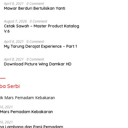
April 8, 2021
0 Comment
Mawar Berduri Bertuliskan Yanti
August 7, 2026
0 Comment
Cetak Sawah – Master Product Katalog
V.6
April 8, 2021
0 Comment
My Tarung Derajat Experience – Part 1
April 8, 2021
0 Comment
Download Picture Wing Damkar HD
ba Serbi
 16, 2021
ik Mars Pemadam Kebakaran
 16, 2021
na Lambang dan Panji Pemadam