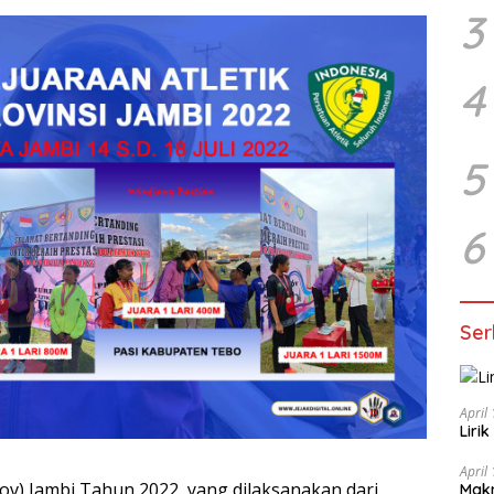
3
4
5
6
Ser
April
Lir
April
rov) Jambi Tahun 2022, yang dilaksanakan dari
Mak