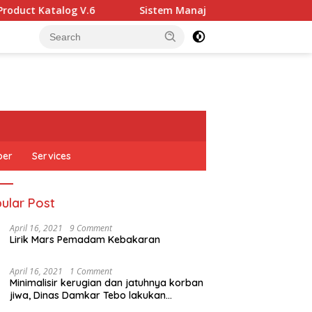
log V.6
Sistem Manajemen Keselamatan Konstruksi (SM
ber
Services
ular Post
April 16, 2021
9 Comment
Lirik Mars Pemadam Kebakaran
April 16, 2021
1 Comment
Minimalisir kerugian dan jatuhnya korban
jiwa, Dinas Damkar Tebo lakukan
pemeriksaan