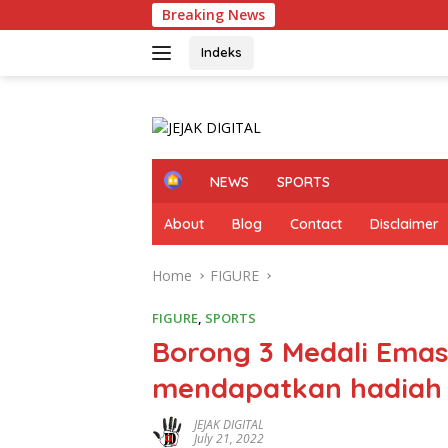
Skip
Breaking News
to
content
Indeks
H
NEWS
SPORTS
o
m
About
Blog
Contact
Disclaimer
e
Home
FIGURE
FIGURE
,
SPORTS
Borong 3 Medali Emas,
mendapatkan hadiah
JEJAK DIGITAL
July 21, 2022