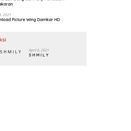
akaran
 8, 2021
load Picture Wing Damkar HD
ksi
April 8, 2021
S H M I L Y