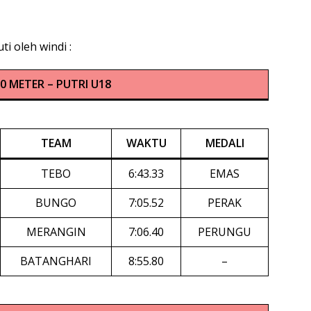
i oleh windi :
00 METER – PUTRI U18
TEAM
WAKTU
MEDALI
TEBO
6:43.33
EMAS
BUNGO
7:05.52
PERAK
MERANGIN
7:06.40
PERUNGU
BATANGHARI
8:55.80
–