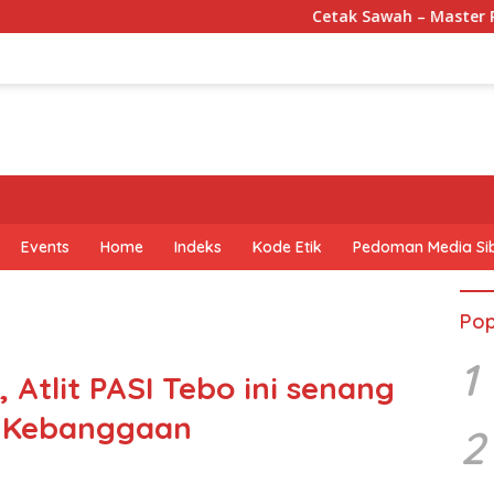
Cetak Sawah – Master Product Kata
Events
Home
Indeks
Kode Etik
Pedoman Media Si
Pop
1
 Atlit PASI Tebo ini senang
 Kebanggaan
2