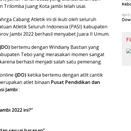
Keb
on Trilomba Juang Kota jambi telah usai.
April
ga Cabang Atletik ini di ikuti oleh seluruh
Down
atuan Atletik Seluruh Indonesia (PASI) kabupaten
prov Jambi 2022 berhasil menyabet Juara II Umum.
Fi
(JDO)
bertemu dengan Windiany Bastian yang
 Kabupaten Tebo yang merasakan momen sangat
arena berhasil menjadi salah satu pemenang.
.online
(JDO)
ketika bertemu dengan atlit cantik
merupakan atlet binaan
Pusat Pendidikan dan
si Jambi
:
ambi 2022 ini?”
 dan sesuai harapan”