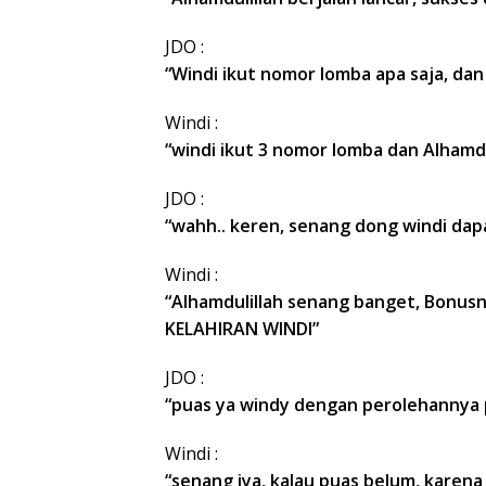
JDO :
“Windi ikut nomor lomba apa saja, dan
Windi :
“windi ikut 3 nomor lomba dan Alhamdul
JDO :
“wahh.. keren, senang dong windi dap
Windi :
“Alhamdulillah senang banget, Bon
KELAHIRAN WINDI”
JDO :
“puas ya windy dengan perolehannya p
Windi :
“senang iya, kalau puas belum, karena 